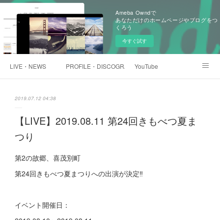
Ameba Owndで
あなただけのホームページやブログをつ
くろう
今すぐ試す
LIVE・NEWS
PROFILE・DISCOGRAPHTY
YouTube
浅井未歩オンラインショップ
2019.07.12 04:38
【LIVE】2019.08.11 第24回きもべつ夏ま
つり
第2の故郷、喜茂別町
第24回きもべつ夏まつりへの出演が決定‼️
イベント開催日：