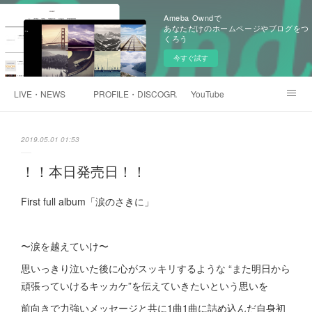
Ameba Owndで
あなただけのホームページやブログをつ
くろう
今すぐ試す
LIVE・NEWS
PROFILE・DISCOGRAPHTY
YouTube
浅井未歩オンラインショップ
2019.05.01 01:53
！！本日発売日！！
First full album「涙のさきに」
〜涙を越えていけ〜
思いっきり泣いた後に心がスッキリするような “また明日から
頑張っていけるキッカケ”を伝えていきたいという思いを
前向きで力強いメッセージと共に1曲1曲に詰め込んだ自身初