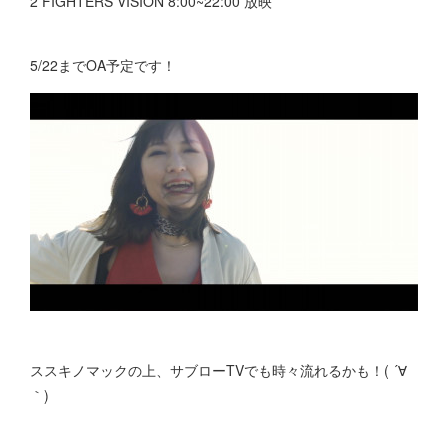
2 FIGHTERS VISION 8:00~22:00 放映
5/22までOA予定です！
ススキノマックの上、サブローTVでも時々流れるかも！( ´∀
｀)