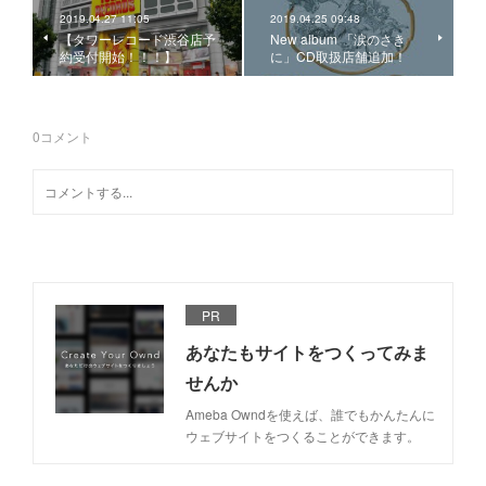
2019.04.27 11:05
2019.04.25 09:48
【タワーレコード渋谷店予
New album 「涙のさき
約受付開始！！！】
に」CD取扱店舗追加！
0
コメント
PR
あなたもサイトをつくってみま
せんか
Ameba Owndを使えば、誰でもかんたんに
ウェブサイトをつくることができます。