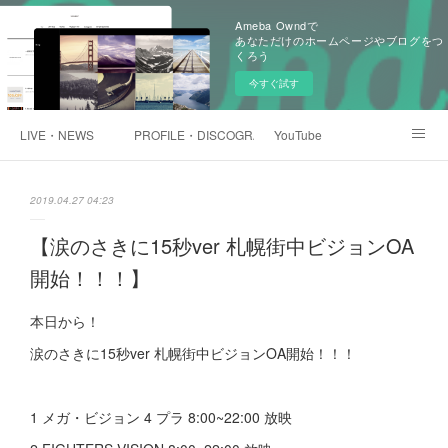
Ameba Owndで
あなただけのホームページやブログをつ
くろう
今すぐ試す
LIVE・NEWS
PROFILE・DISCOGRAPHTY
YouTube
浅井未歩オンラインショップ
2019.04.27 04:23
【涙のさきに15秒ver 札幌街中ビジョンOA
開始！！！】
本日から！
涙のさきに15秒ver 札幌街中ビジョンOA開始！！！
1 メガ・ビジョン 4 プラ 8:00~22:00 放映