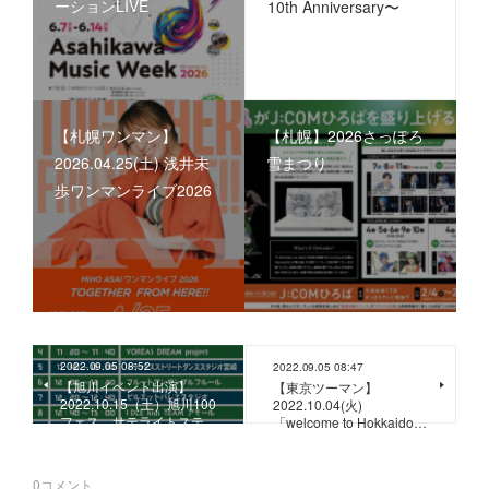
ーションLIVE
10th Anniversary〜
【札幌ワンマン】
【札幌】2026さっぽろ
2026.04.25(土) 浅井未
雪まつり
歩ワンマンライブ2026
2022.09.05 08:52
2022.09.05 08:47
【旭川イベント出演】
【東京ツーマン】
2022.10.15（土）旭川100
2022.10.04(火)
フェス サテライトステ…
「welcome to Hokkaido…
0
コメント